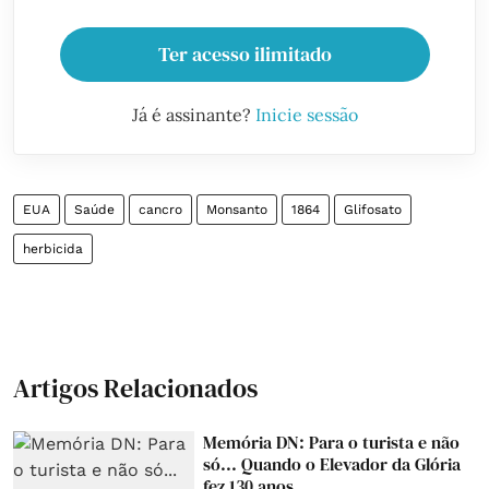
Ter acesso ilimitado
Já é assinante?
Inicie sessão
EUA
Saúde
cancro
Monsanto
1864
Glifosato
herbicida
Artigos Relacionados
Memória DN: Para o turista e não
só... Quando o Elevador da Glória
fez 130 anos