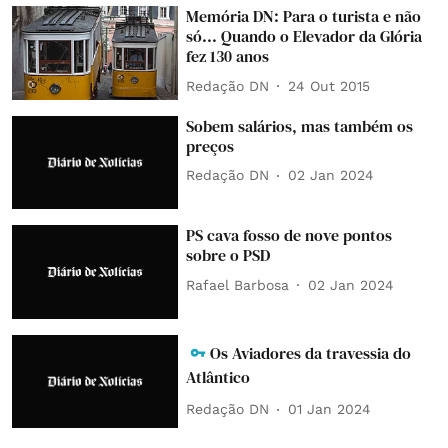
Memória DN: Para o turista e não
só... Quando o Elevador da Glória
fez 130 anos
Redação DN
24 Out 2015
Sobem salários, mas também os
preços
Redação DN
02 Jan 2024
PS cava fosso de nove pontos
sobre o PSD
Rafael Barbosa
02 Jan 2024
Os Aviadores da travessia do
Atlântico
Redação DN
01 Jan 2024