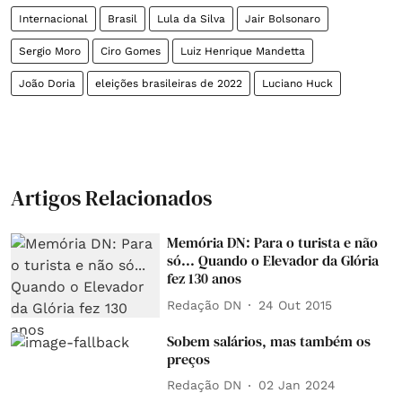
Internacional
Brasil
Lula da Silva
Jair Bolsonaro
Sergio Moro
Ciro Gomes
Luiz Henrique Mandetta
João Doria
eleições brasileiras de 2022
Luciano Huck
Artigos Relacionados
Memória DN: Para o turista e não
só... Quando o Elevador da Glória
fez 130 anos
Redação DN
24 Out 2015
Sobem salários, mas também os
preços
Redação DN
02 Jan 2024