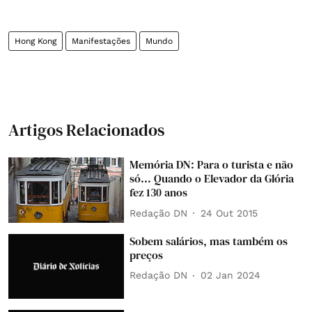
Hong Kong
Manifestações
Mundo
Artigos Relacionados
Memória DN: Para o turista e não
só... Quando o Elevador da Glória
fez 130 anos
Redação DN
24 Out 2015
Sobem salários, mas também os
preços
Redação DN
02 Jan 2024