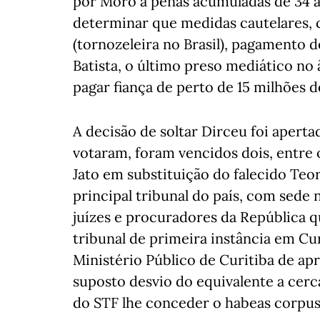
por Moro a penas acumuladas de 34 a
determinar que medidas cautelares, 
(tornozeleira no Brasil), pagamento d
Batista, o último preso mediático no 
pagar fiança de perto de 15 milhões d
A decisão de soltar Dirceu foi apert
votaram, foram vencidos dois, entre o
Jato em substituição do falecido Teor
principal tribunal do país, com sede 
juízes e procuradores da República 
tribunal de primeira instância em Curi
Ministério Público de Curitiba de ap
suposto desvio do equivalente a cerc
do STF lhe conceder o habeas corpus