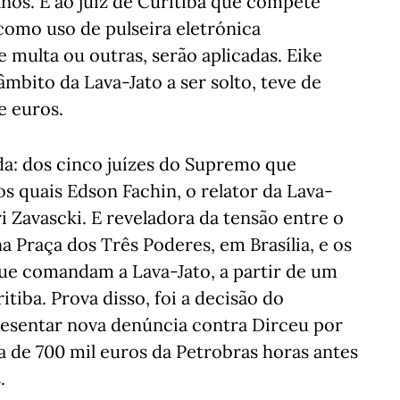
nos. É ao juiz de Curitiba que compete
como uso de pulseira eletrónica
e multa ou outras, serão aplicadas. Eike
âmbito da Lava-Jato a ser solto, teve de
e euros.
ada: dos cinco juízes do Supremo que
s quais Edson Fachin, o relator da Lava-
i Zavascki. E reveladora da tensão entre o
na Praça dos Três Poderes, em Brasília, e os
que comandam a Lava-Jato, a partir de um
tiba. Prova disso, foi a decisão do
resentar nova denúncia contra Dirceu por
a de 700 mil euros da Petrobras horas antes
.