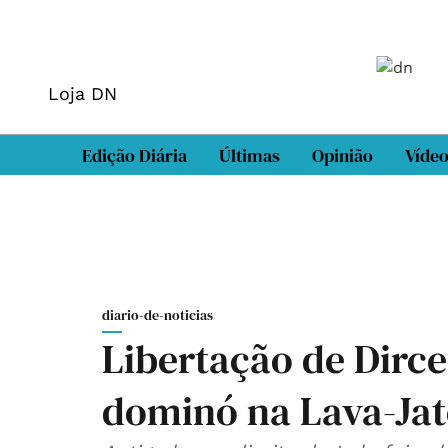
Loja DN
Edição Diária
Últimas
Opinião
Víde
diario-de-noticias
Libertação de Dirce
dominó na Lava-Ja