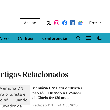
Assine
Entrar
 Vivo
DN Brasil
Conferências
DN LAB
Class
rtigos Relacionados
Memória DN: Para o turista e
não só... Quando o Elevador
da Glória fez 130 anos
Redação DN
24 Out 2015