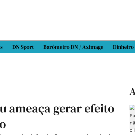
os
DN Sport
Barómetro DN / Aximage
Dinheiro
A
u ameaça gerar efeito
to