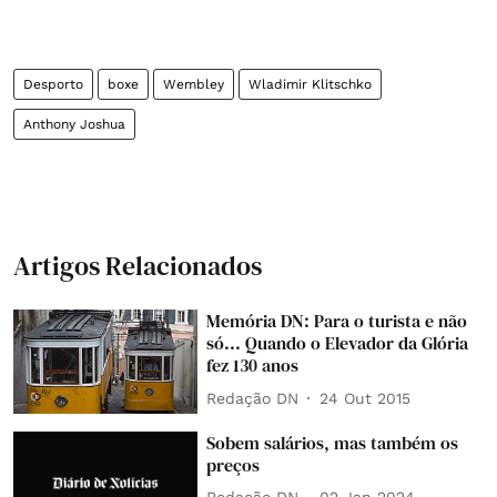
Desporto
boxe
Wembley
Wladimir Klitschko
Anthony Joshua
Artigos Relacionados
Memória DN: Para o turista e não
só... Quando o Elevador da Glória
fez 130 anos
Redação DN
24 Out 2015
Sobem salários, mas também os
preços