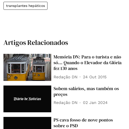
transplantes hepáticos
Artigos Relacionados
Memória DN: Para o turista e não
só... Quando o Elevador da Glória
fez 130 anos
Redação DN
24 Out 2015
Sobem salários, mas também os
preços
Redação DN
02 Jan 2024
PS cava fosso de nove pontos
sobre o PSD