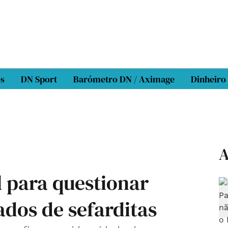
os
DN Sport
Barómetro DN / Aximage
Dinheiro
A
l para questionar
ados de sefarditas