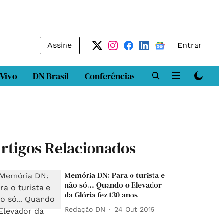
Assine
Entrar
 Vivo
DN Brasil
Conferências
DN LAB
Class
rtigos Relacionados
Memória DN: Para o turista e
não só... Quando o Elevador
da Glória fez 130 anos
Redação DN
24 Out 2015