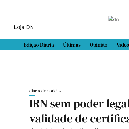
Loja DN
Edição Diária
Últimas
Opinião
Víde
diario-de-noticias
IRN sem poder lega
validade de certific