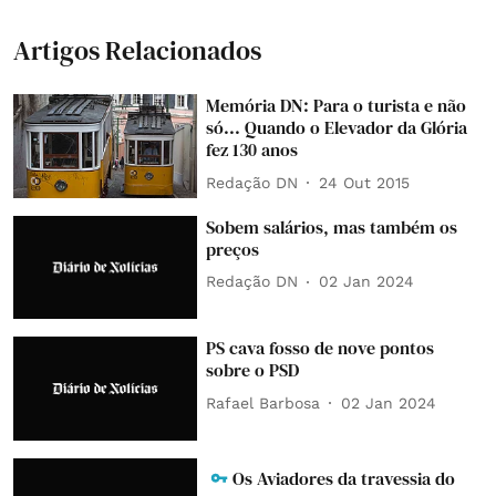
Artigos Relacionados
Memória DN: Para o turista e não
só... Quando o Elevador da Glória
fez 130 anos
Redação DN
24 Out 2015
Sobem salários, mas também os
preços
Redação DN
02 Jan 2024
PS cava fosso de nove pontos
sobre o PSD
Rafael Barbosa
02 Jan 2024
Os Aviadores da travessia do