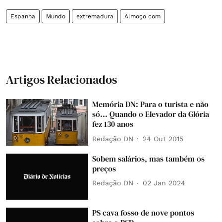
Espanha
Mundo
extremadura
Almoço com
Artigos Relacionados
Memória DN: Para o turista e não
só... Quando o Elevador da Glória
fez 130 anos
Redação DN
24 Out 2015
Sobem salários, mas também os
preços
Redação DN
02 Jan 2024
PS cava fosso de nove pontos