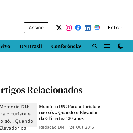
Assine
Entrar
 Vivo
DN Brasil
Conferências
DN LAB
Class
rtigos Relacionados
Memória DN: Para o turista e
não só... Quando o Elevador
da Glória fez 130 anos
Redação DN
24 Out 2015