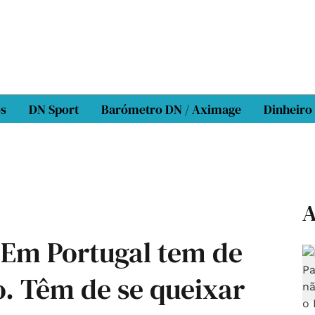
os
DN Sport
Barómetro DN / Aximage
Dinheiro
A
"Em Portugal tem de
. Têm de se queixar