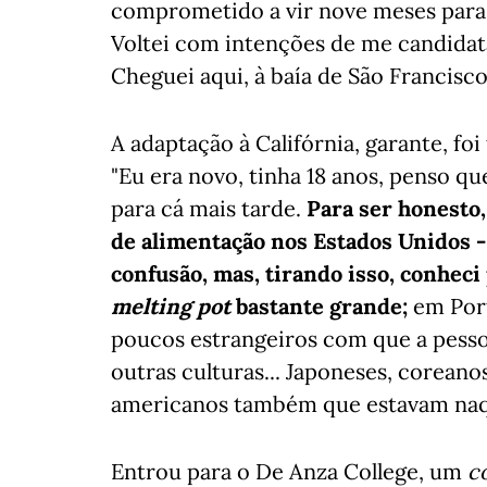
comprometido a vir nove meses para v
Voltei com intenções de me candidata
Cheguei aqui, à baía de São Francisc
A adaptação à Califórnia, garante, fo
"Eu era novo, tinha 18 anos, penso qu
para cá mais tarde.
Para ser honesto,
de alimentação nos Estados Unidos - 
confusão, mas, tirando isso, conhec
melting pot
bastante grande;
em Port
poucos estrangeiros com que a pessoa
outras culturas... Japoneses, coreano
americanos também que estavam naqu
Entrou para o De Anza College, um
c