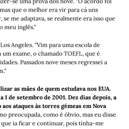
azer-se uma prova dos nove. "O acordo foi
mas que o melhor era vir para cá uns
r, se me adaptava, se realmente era isso que
o meu inglês."
a Los Angeles. "Vim para uma escola de
bém um exame, o chamado TOEFL, que é
sidades. Passados nove meses regressei a
m."
lizar as mães de quem estudava nos EUA.
a 1 de setembro de 2001. Dez dias depois, a
o aos ataques às torres gémeas em Nova
imo preocupada, como é óbvio, mas eu disse
que ia ficar e continuar, pois tinha-me