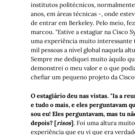
institutos politécnicos, normalmente
anos, em áreas técnicas -, onde este
de entrar em Berkeley. Pelo meio, fe
marcou. "Estive a estagiar na Cisco 
uma experiência muito interessante
mil pessoas a nível global naquela alt
Sempre me dediquei muito àquilo que 
demonstrei o meu valor e o que podia
chefiar um pequeno projeto da Cisco.
O estagiário deu nas vistas. "Ia a r
e tudo o mais, e eles perguntavam q
sou eu! Eles perguntavam, mas tu não
depois? [
risos
]
. Foi uma altura muit
experiência que eu vi que era verdade