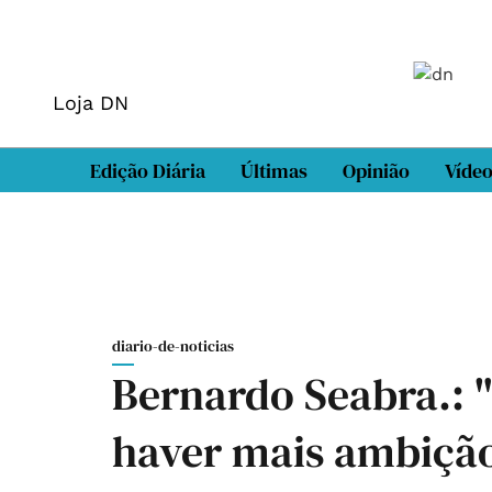
Loja DN
Edição Diária
Últimas
Opinião
Víde
diario-de-noticias
Bernardo Seabra.: 
haver mais ambição