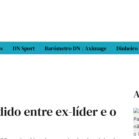
os
DN Sport
Barómetro DN / Aximage
Dinheiro
A
ido entre ex-líder e o