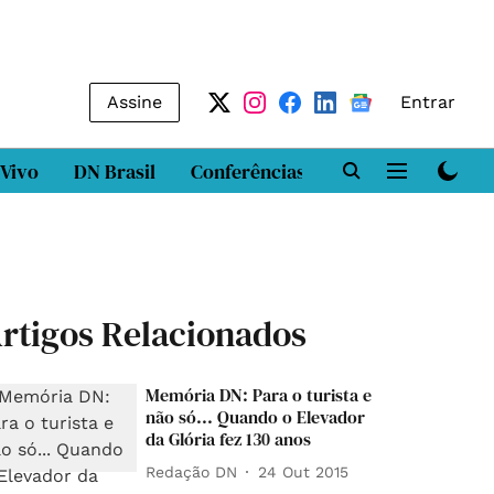
Assine
Entrar
 Vivo
DN Brasil
Conferências
DN LAB
Class
rtigos Relacionados
Memória DN: Para o turista e
não só... Quando o Elevador
da Glória fez 130 anos
Redação DN
24 Out 2015