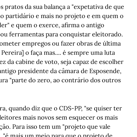
 pratos da sua balança a "expetativa de que
lo partidário e mais no projeto e em quem o
der" e quem o exerce, afirma o antigo
ou ferramentas para conquistar eleitorado.
rometer empregos ou fazer obras de última
Pereira] o faça mas.... é sempre uma luta
dez da cabine de voto, seja capaz de escolher
o antigo presidente da câmara de Esposende,
ra "parte do zero, ao contrário dos outros
ura, quando diz que o CDS-PP, "se quiser ter
eleitores mais novos sem esquecer os mais
ção. Para isso tem um "projeto que vale
a, "é mais um meio para que o projeto de