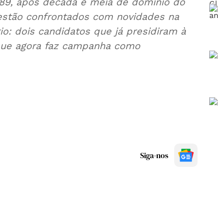
989, após década e meia de domínio do
estão confrontados com novidades na
o: dois candidatos que já presidiram à
que agora faz campanha como
Siga-nos