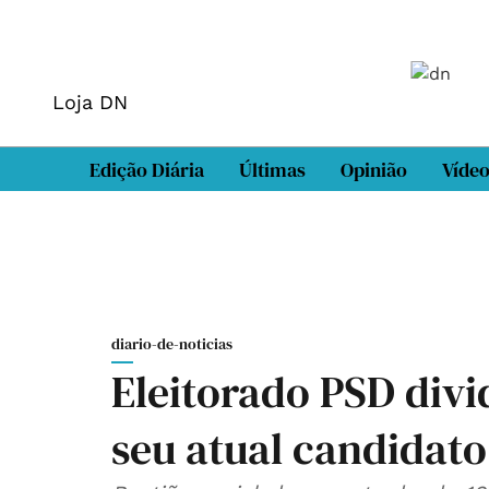
Loja DN
Edição Diária
Últimas
Opinião
Víde
diario-de-noticias
Eleitorado PSD divid
seu atual candidato