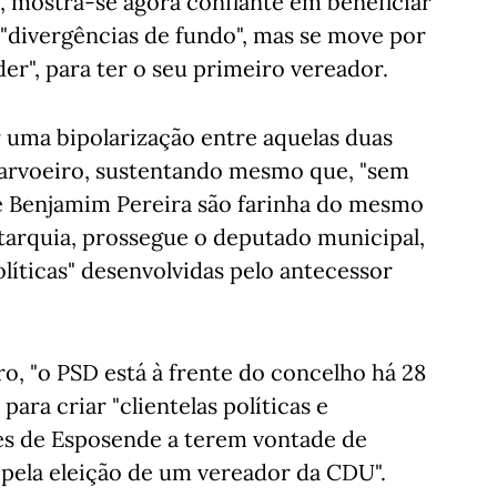
, mostra-se agora confiante em beneficiar
"divergências de fundo", mas se move por
der", para ter o seu primeiro vereador.
 uma bipolarização entre aquelas duas
 Carvoeiro, sustentando mesmo que, "sem
e Benjamim Pereira são farinha do mesmo
utarquia, prossegue o deputado municipal,
líticas" desenvolvidas pelo antecessor
o, "o PSD está à frente do concelho há 28
ara criar "clientelas políticas e
tes de Esposende a terem vontade de
 pela eleição de um vereador da CDU".