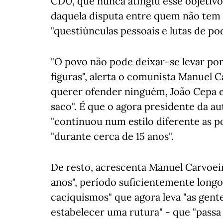
CDU, que nunca atingiu esse objetivo
daquela disputa entre quem não tem 
"questiúnculas pessoais e lutas de po
"O povo não pode deixar-se levar por
figuras", alerta o comunista Manuel
querer ofender ninguém, João Cepa 
saco". É que o agora presidente da a
"continuou num estilo diferente as po
"durante cerca de 15 anos".
De resto, acrescenta Manuel Carvoeir
anos", período suficientemente longo p
caciquismos" que agora leva "as gen
estabelecer uma rutura" - que "passa