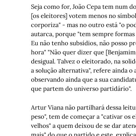
Seja como for, João Cepa tem num dos
[os eleitores] votem menos no símbo
corporiza" - mas no outro está "o po
autarca, porque "tem sempre formas 
Eu não tenho subsídios, não posso p
hora" "Não quer dizer que [Benjamim 
desigual. Talvez o eleitorado, na soli
a solução alternativa", refere ainda 
observando ainda que a sua candidatu
que partem do universo partidário".
Artur Viana não partilhará dessa leit
peso", tem de começar a "cativar os 
velhos" a quem deixou de se dar aten
mais" do que o partido e este, explic