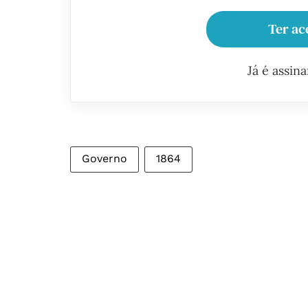
Ter ac
Já é assin
Governo
1864