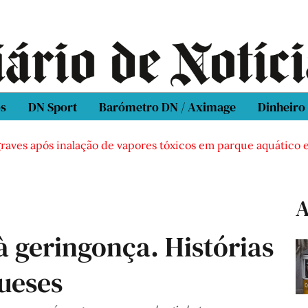
os
DN Sport
Barómetro DN / Aximage
Dinheiro
ves após inalação de vapores tóxicos em parque aquático em V
A
à geringonça. Histórias
ueses