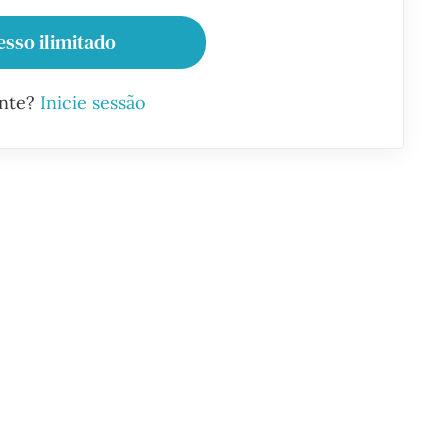
esso ilimitado
ante?
Inicie sessão