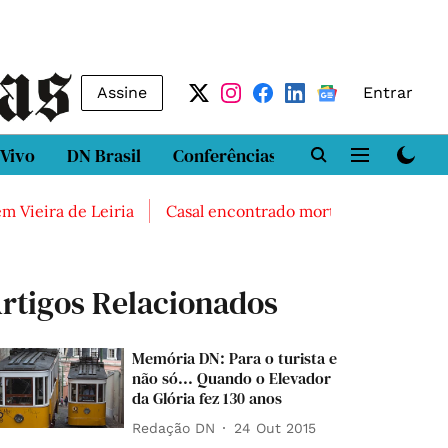
Assine
Entrar
 Vivo
DN Brasil
Conferências
DN LAB
Class
ieira de Leiria
Casal encontrado morto em Sintra
Tr
rtigos Relacionados
Memória DN: Para o turista e
não só... Quando o Elevador
da Glória fez 130 anos
Redação DN
24 Out 2015