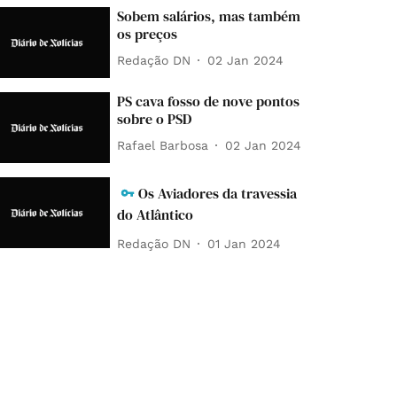
Sobem salários, mas também
os preços
Redação DN
02 Jan 2024
PS cava fosso de nove pontos
sobre o PSD
Rafael Barbosa
02 Jan 2024
Os Aviadores da travessia
do Atlântico
Redação DN
01 Jan 2024