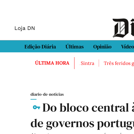
Loja DN
Edição Diária
Últimas
Opinião
Víde
ÚLTIMA HORA
Casal encontrado morto em Sintra
Três feridos gra
diario-de-noticias
Do bloco central 
de governos portug