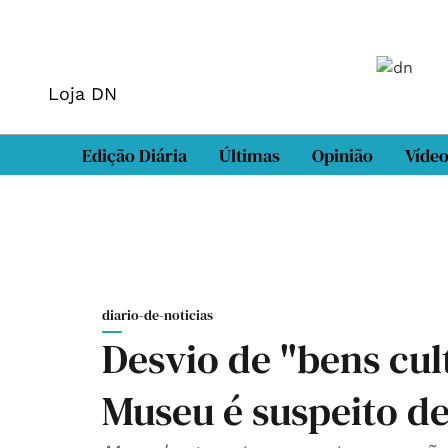
Loja DN
Edição Diária
Últimas
Opinião
Víde
diario-de-noticias
Desvio de "bens cult
Museu é suspeito de