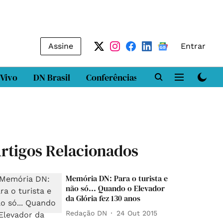
Assine
Entrar
 Vivo
DN Brasil
Conferências
DN LAB
Class
rtigos Relacionados
Memória DN: Para o turista e
não só... Quando o Elevador
da Glória fez 130 anos
Redação DN
24 Out 2015