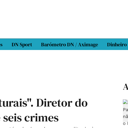
os
DN Sport
Barómetro DN / Aximage
Dinheiro
A
urais". Diretor do
 seis crimes