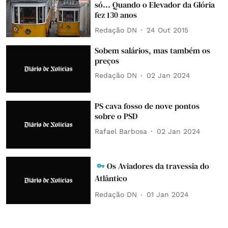
só... Quando o Elevador da Glória
fez 130 anos
Redação DN
24 Out 2015
Sobem salários, mas também os
preços
Redação DN
02 Jan 2024
PS cava fosso de nove pontos
sobre o PSD
Rafael Barbosa
02 Jan 2024
Os Aviadores da travessia do
Atlântico
Redação DN
01 Jan 2024