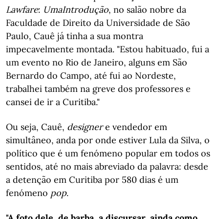
Lawfare
:
Uma
Introdução
, no salão nobre da
Faculdade de Direito da Universidade de São
Paulo, Cauê já tinha a sua montra
impecavelmente montada. "Estou habituado, fui a
um evento no Rio de Janeiro, alguns em São
Bernardo do Campo, até fui ao Nordeste,
trabalhei também na greve dos professores e
cansei de ir a Curitiba."
Ou seja, Cauê,
designer
e vendedor em
simultâneo, anda por onde estiver Lula da Silva, o
político que é um fenómeno popular em todos os
sentidos, até no mais abreviado da palavra: desde
a detenção em Curitiba por 580 dias é um
fenómeno
pop
.
"A foto dele, de barba, a discursar, ainda como