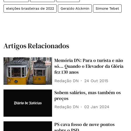
eleições brasileiras de 2022
Geraldo Alckmin
Simone Tebet
Artigos Relacionados
Memória DN: Para o turista e não
só... Quando o Elevador da Glória
fez 130 anos
Redação DN
24 Out 2015
Sobem salários, mas também os
preços
Redação DN
02 Jan 2024
PS cava fosso de nove pontos
sobre o PSD