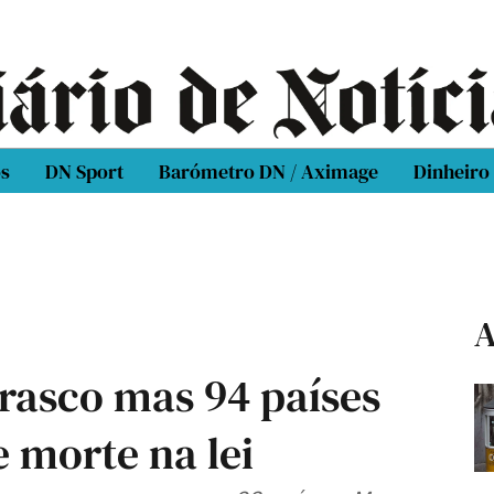
os
DN Sport
Barómetro DN / Aximage
Dinheiro
A
rasco mas 94 países
 morte na lei