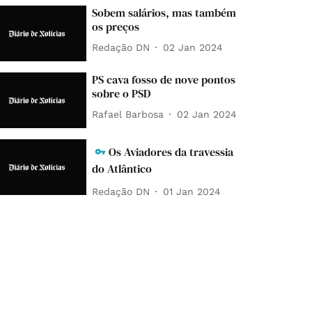
Sobem salários, mas também
os preços
Redação DN
02 Jan 2024
PS cava fosso de nove pontos
sobre o PSD
Rafael Barbosa
02 Jan 2024
Os Aviadores da travessia
do Atlântico
Redação DN
01 Jan 2024