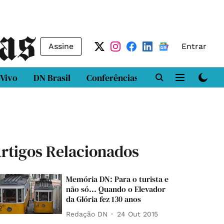
Assine
Entrar
 Vivo
DN Brasil
Conferências
DN LAB
Class
rtigos Relacionados
Memória DN: Para o turista e
não só... Quando o Elevador
da Glória fez 130 anos
Redação DN
24 Out 2015