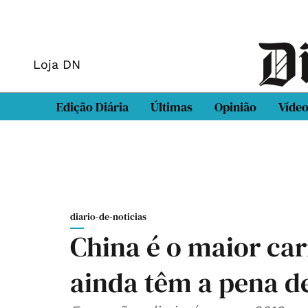
Loja DN
Edição Diária
Últimas
Opinião
Víde
diario-de-noticias
China é o maior car
ainda têm a pena de