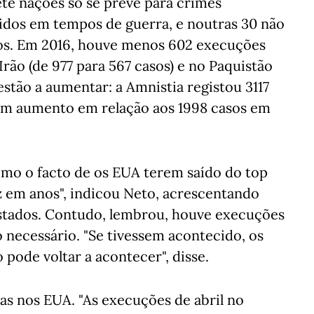
te nações só se prevê para crimes
idos em tempos de guerra, e noutras 30 não
os. Em 2016, houve menos 602 execuções
rão (de 977 para 567 casos) e no Paquistão
estão a aumentar: a Amnistia registou 3117
um aumento em relação aos 1998 casos em
como o facto de os EUA terem saído do top
z em anos", indicou Neto, acrescentando
stados. Contudo, lembrou, houve execuções
o necessário. "Se tivessem acontecido, os
pode voltar a acontecer", disse.
as nos EUA. "As execuções de abril no