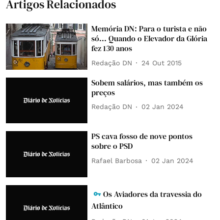
Artigos Relacionados
Memória DN: Para o turista e não
só... Quando o Elevador da Glória
fez 130 anos
Redação DN
24 Out 2015
Sobem salários, mas também os
preços
Redação DN
02 Jan 2024
PS cava fosso de nove pontos
sobre o PSD
Rafael Barbosa
02 Jan 2024
Os Aviadores da travessia do
Atlântico