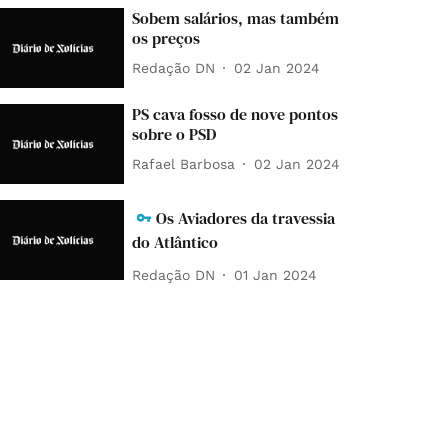
Sobem salários, mas também
os preços
Redação DN
02 Jan 2024
PS cava fosso de nove pontos
sobre o PSD
Rafael Barbosa
02 Jan 2024
Os Aviadores da travessia
do Atlântico
Redação DN
01 Jan 2024