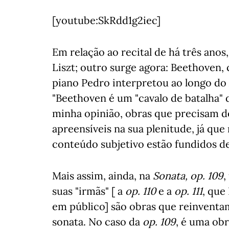
[youtube:SkRdd1g2iec]
Em relação ao recital de há três ano
Liszt; outro surge agora: Beethoven,
piano Pedro interpretou ao longo d
"Beethoven é um "cavalo de batalha" d
minha opinião, obras que precisam d
apreensíveis na sua plenitude, já que
conteúdo subjetivo estão fundidos de
Mais assim, ainda, na
Sonata, op. 109
,
suas "irmãs" [ a
op. 110
e a
op. 111
, que
em público] são obras que reinvent
sonata. No caso da
op. 109
, é uma obr