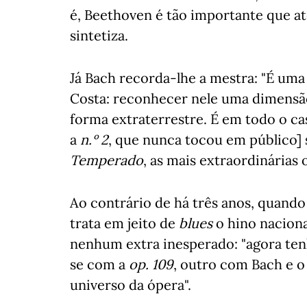
é, Beethoven é tão importante que até
sintetiza.
Já Bach recorda-lhe a mestra: "É um
Costa: reconhecer nele uma dimensã
forma extraterrestre. É em todo o cas
a
n.º 2
, que nunca tocou em público]
Temperado
, as mais extraordinárias o
Ao contrário de há três anos, quand
trata em jeito de
blues
o hino naciona
nenhum extra inesperado: "agora tenh
se com a
op. 109
, outro com Bach e o
universo da ópera".