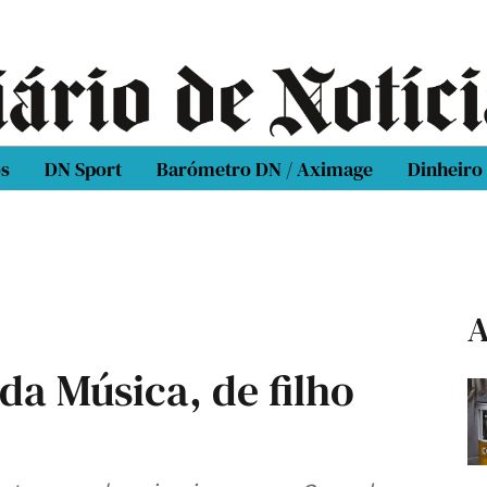
os
DN Sport
Barómetro DN / Aximage
Dinheiro
A
da Música, de filho