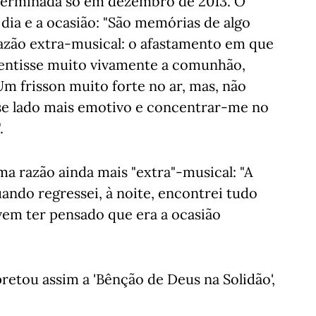
 terminada só em dezembro de 2013. O
dia e a ocasião: "São memórias de algo
azão extra-musical: o afastamento em que
 sentisse muito vivamente a comunhão,
Um frisson muito forte no ar, mas, não
sse lado mais emotivo e concentrar-me no
.
ma razão ainda mais "extra"-musical: "A
uando regressei, à noite, encontrei tudo
vem ter pensado que era a ocasião
retou assim a 'Bênção de Deus na Solidão',