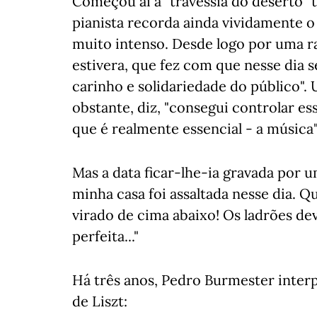
Começou aí a "travessia do deserto"
pianista recorda ainda vividamente o 
muito intenso. Desde logo por uma r
estivera, que fez com que nesse dia
carinho e solidariedade do público". 
obstante, diz, "consegui controlar e
que é realmente essencial - a música"
Mas a data ficar-lhe-ia gravada por u
minha casa foi assaltada nesse dia. Q
virado de cima abaixo! Os ladrões de
perfeita..."
Há três anos, Pedro Burmester interp
de Liszt: