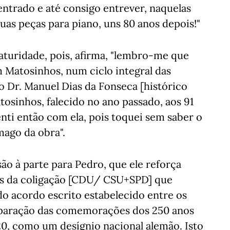
ntrado e até consigo entrever, naquelas
uas peças para piano, uns 80 anos depois!"
maturidade, pois, afirma, "lembro-me que
m Matosinhos, num ciclo integral das
 Dr. Manuel Dias da Fonseca [histórico
osinhos, falecido no ano passado, aos 91
nti então com ela, pois toquei sem saber o
mago da obra".
o à parte para Pedro, que ele reforça
ões da coligação [CDU/ CSU+SPD] que
o acordo escrito estabelecido entre os
eparação das comemorações dos 250 anos
0, como um desígnio nacional alemão. Isto