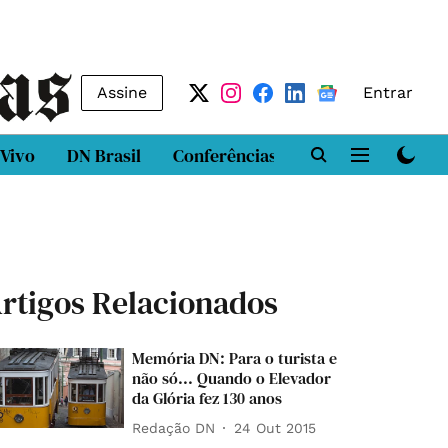
Assine
Entrar
 Vivo
DN Brasil
Conferências
DN LAB
Class
rtigos Relacionados
Memória DN: Para o turista e
não só... Quando o Elevador
da Glória fez 130 anos
Redação DN
24 Out 2015