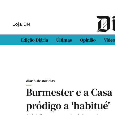
Loja DN
Edição Diária
Últimas
Opinião
Víde
diario-de-noticias
Burmester e a Casa 
pródigo a 'habitué'