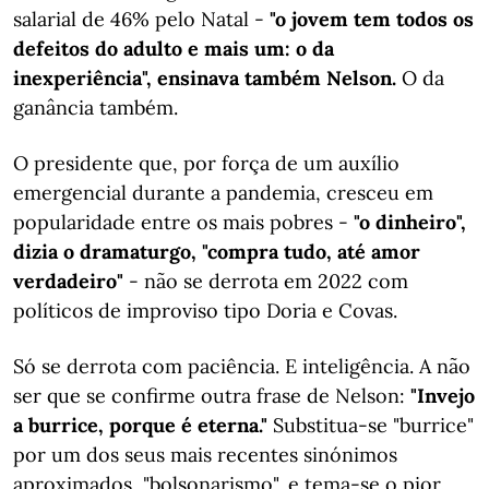
salarial de 46% pelo Natal -
"o jovem tem todos os
defeitos do adulto e mais um: o da
inexperiência", ensinava também Nelson.
O da
ganância também.
O presidente que, por força de um auxílio
emergencial durante a pandemia, cresceu em
popularidade entre os mais pobres -
"o dinheiro",
dizia o dramaturgo, "compra tudo, até amor
verdadeiro"
- não se derrota em 2022 com
políticos de improviso tipo Doria e Covas.
Só se derrota com paciência. E inteligência. A não
ser que se confirme outra frase de Nelson:
"Invejo
a burrice, porque é eterna."
Substitua-se "burrice"
por um dos seus mais recentes sinónimos
aproximados, "bolsonarismo", e tema-se o pior.