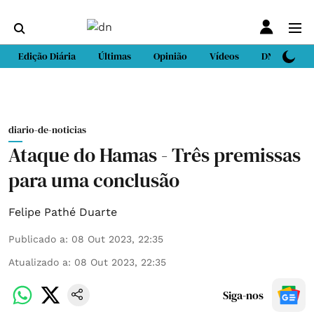
Edição Diária
Últimas
Opinião
Vídeos
DN Sport
diario-de-noticias
Ataque do Hamas - Três premissas
para uma conclusão
Felipe Pathé Duarte
Publicado a
:
08 Out 2023, 22:35
Atualizado a
:
08 Out 2023, 22:35
Siga-nos