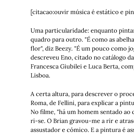
[citacao:ouvir música é estático e p
Uma particularidade: enquanto pint
quadro para outro. "É como as abelh
flor", diz Beezy. "É um pouco como j
descreveu Eno, citado no catálogo da
Francesca Giubilei e Luca Berta, com
Lisboa.
A certa altura, para descrever o pro
Roma, de Fellini, para explicar a pint
No filme, "há um homem sentado ao ca
ri-se. O Brian gravou-me a rir e atr
assustador e cómico. E a pintura é as