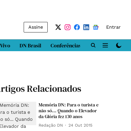
Assine
Entrar
 Vivo
DN Brasil
Conferências
DN LAB
Class
rtigos Relacionados
Memória DN: Para o turista e
não só... Quando o Elevador
da Glória fez 130 anos
Redação DN
24 Out 2015