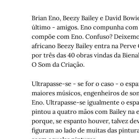
Brian Eno, Beezy Bailey e David Bowi
último - amigos. Eno compunha com B
compõe com Eno. Confuso? Deixemos 
africano Beezy Bailey entra na Perve
por três das 40 obras vindas da Bie
O Som da Criação.
Ultrapasse-se - se for o caso - o es
maiores músicos, engenheiros de som
Eno. Ultrapasse-se igualmente o espa
pintou a quatro mãos com Bailey na es
porque, se espanto houver, talvez de
figuram ao lado de muitas das pintur