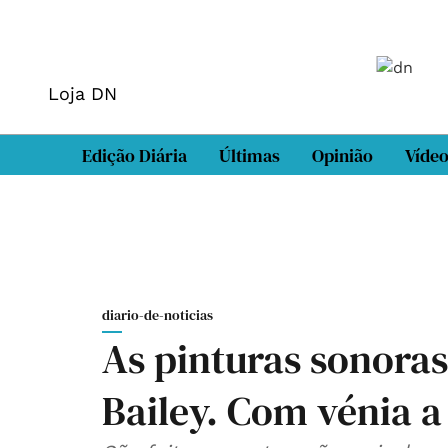
Loja DN
Edição Diária
Últimas
Opinião
Víde
diario-de-noticias
As pinturas sonoras
Bailey. Com vénia 