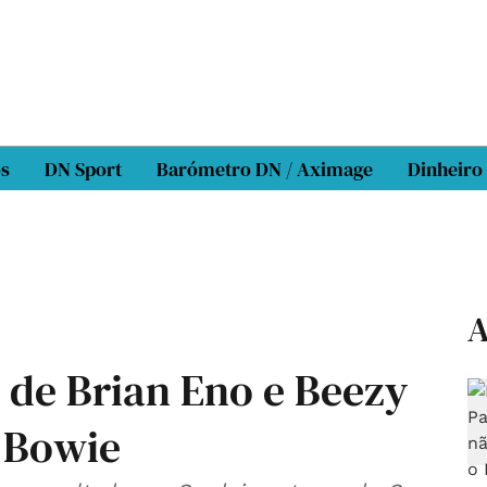
os
DN Sport
Barómetro DN / Aximage
Dinheiro
A
 de Brian Eno e Beezy
a Bowie