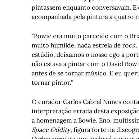
pintassem enquanto conversavam. E e
acompanhada pela pintura a quatro m
"Bowie era muito parecido com o Br
muito humilde, nada estrela de rock.
estúdio, deixamos o nosso ego à porta
não estava a pintar com o David Bowie,
antes de se tornar músico. E eu queri
tornar pintor."
O curador Carlos Cabral Nunes conta
interpretação errada desta exposiç
a homenagem a Bowie. Eno, muitíss
Space Oddity
, figura forte na discog
Carlos acredita que acabará por ver 