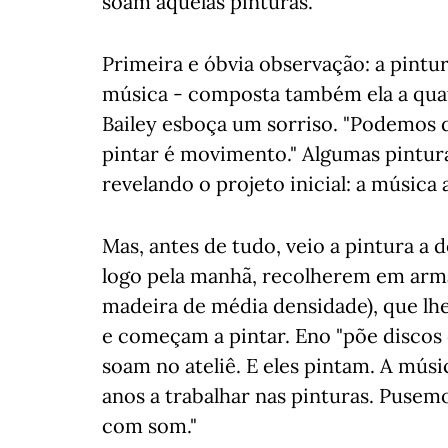
soam aquelas pinturas.
Primeira e óbvia observação: a pintu
música - composta também ela a qua
Bailey esboça um sorriso. "Podemos d
pintar é movimento." Algumas pintur
revelando o projeto inicial: a música 
Mas, antes de tudo, veio a pintura a d
logo pela manhã, recolherem em arma
madeira de média densidade), que lh
e começam a pintar. Eno "põe discos de
soam no ateliê. E eles pintam. A mús
anos a trabalhar nas pinturas. Pusem
com som."