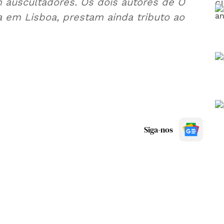
m auscultadores. Os dois autores de O
a em Lisboa, prestam ainda tributo ao
Siga-nos