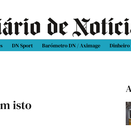
os
DN Sport
Barómetro DN / Aximage
Dinheiro
A
m isto