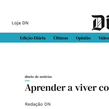
Loja DN
Edição Diária
Últimas
Opinião
Víde
diario-de-noticias
Aprender a viver co
Redação DN