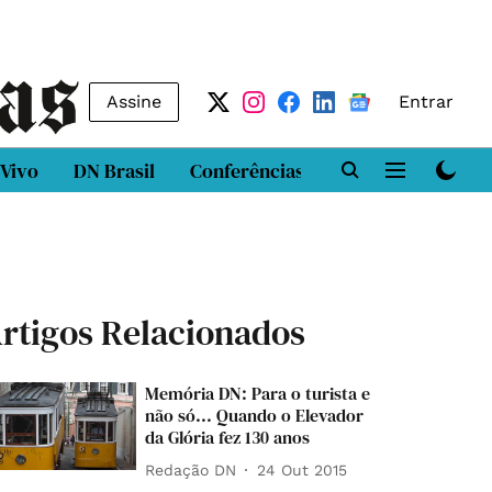
Assine
Entrar
 Vivo
DN Brasil
Conferências
DN LAB
Class
rtigos Relacionados
Memória DN: Para o turista e
não só... Quando o Elevador
da Glória fez 130 anos
Redação DN
24 Out 2015