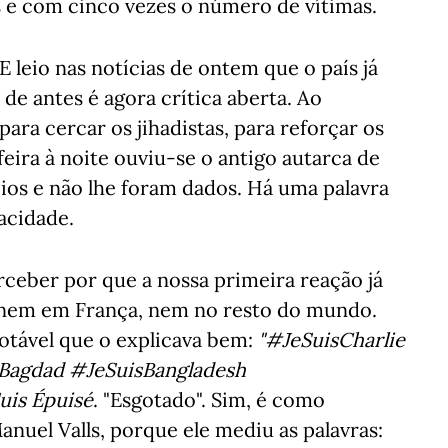
s e com cinco vezes o número de vítimas.
 leio nas notícias de ontem que o país já
de antes é agora crítica aberta. Ao
para cercar os jihadistas, para reforçar os
eira à noite ouviu-se o antigo autarca de
ios e não lhe foram dados. Há uma palavra
pacidade.
ceber por que a nossa primeira reação já
 nem em França, nem no resto do mundo.
otável que o explicava bem:
"#JeSuisCharlie
sBagdad #JeSuisBangladesh
uis Épuisé
. "Esgotado". Sim, é como
nuel Valls, porque ele mediu as palavras: