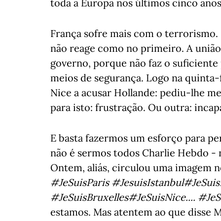
toda a Europa nos últimos cinco ano
França sofre mais com o terrorismo. E
não reage como no primeiro. A união 
governo, porque não faz o suficiente 
meios de segurança. Logo na quinta-f
Nice a acusar Hollande: pediu-lhe me
para isto: frustração. Ou outra: inca
E basta fazermos um esforço para per
não é sermos todos Charlie Hebdo -
Ontem, aliás, circulou uma imagem n
#JeSuisParis #JesuisIstanbul#JeSui
#JeSuisBruxelles#JeSuisNice.... #JeS
estamos. Mas atentem ao que disse Ma