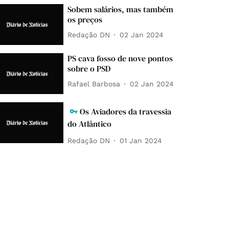
Sobem salários, mas também
os preços
Redação DN
02 Jan 2024
PS cava fosso de nove pontos
sobre o PSD
Rafael Barbosa
02 Jan 2024
Os Aviadores da travessia
do Atlântico
Redação DN
01 Jan 2024