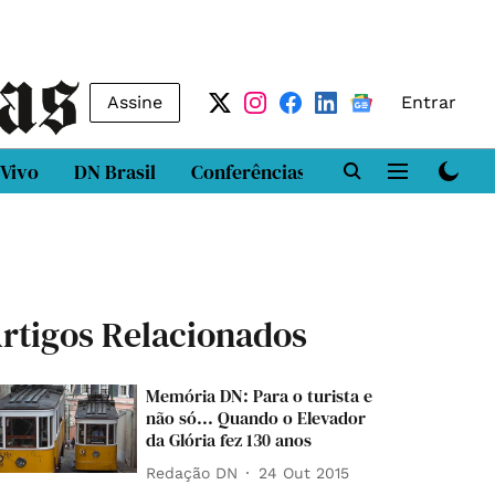
Assine
Entrar
 Vivo
DN Brasil
Conferências
DN LAB
Class
rtigos Relacionados
Memória DN: Para o turista e
não só... Quando o Elevador
da Glória fez 130 anos
Redação DN
24 Out 2015