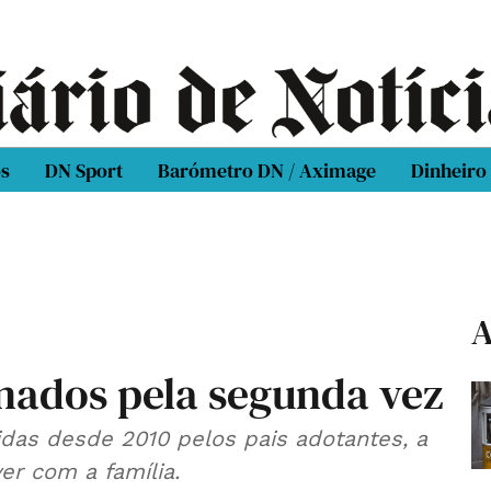
os
DN Sport
Barómetro DN / Aximage
Dinheiro
A
nados pela segunda vez
idas desde 2010 pelos pais adotantes, a
er com a família.