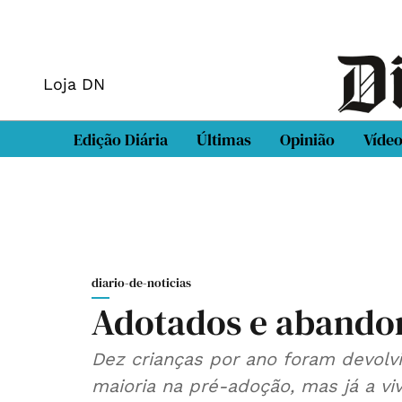
Loja DN
Edição Diária
Últimas
Opinião
Víde
diario-de-noticias
Adotados e abando
Dez crianças por ano foram devolv
maioria na pré-adoção, mas já a viv