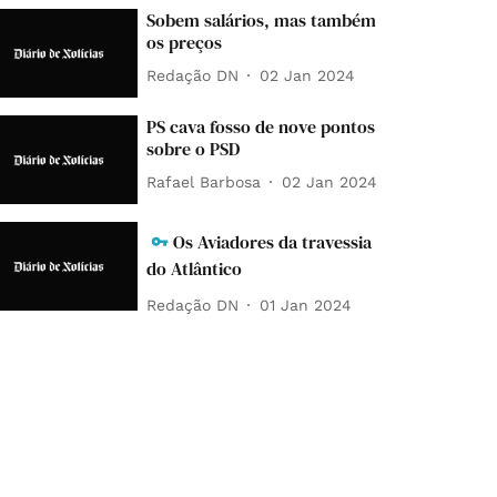
Sobem salários, mas também
os preços
Redação DN
02 Jan 2024
PS cava fosso de nove pontos
sobre o PSD
Rafael Barbosa
02 Jan 2024
Os Aviadores da travessia
do Atlântico
Redação DN
01 Jan 2024