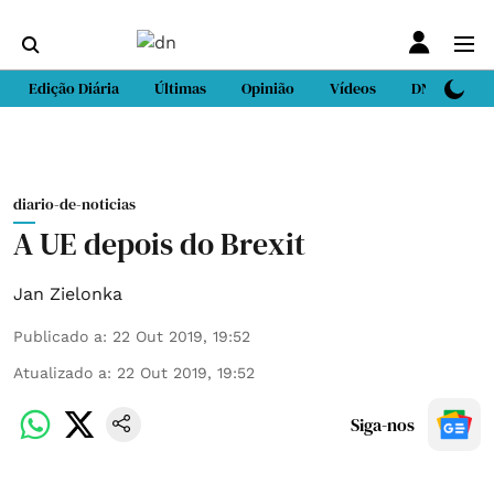
Edição Diária
Últimas
Opinião
Vídeos
DN Sport
diario-de-noticias
A UE depois do Brexit
Jan Zielonka
Publicado a
:
22 Out 2019, 19:52
Atualizado a
:
22 Out 2019, 19:52
Siga-nos