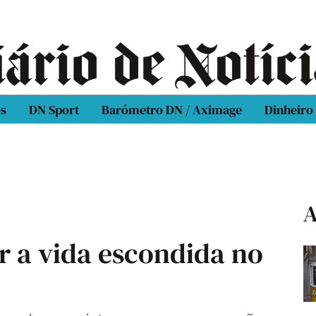
os
DN Sport
Barómetro DN / Aximage
Dinheiro
A
r a vida escondida no