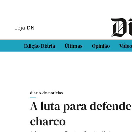
Loja DN
Edição Diária
Últimas
Opinião
Víde
diario-de-noticias
A luta para defende
charco