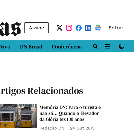
Assine
Entrar
 Vivo
DN Brasil
Conferências
DN LAB
Class
rtigos Relacionados
Memória DN: Para o turista e
não só... Quando o Elevador
da Glória fez 130 anos
Redação DN
24 Out 2015