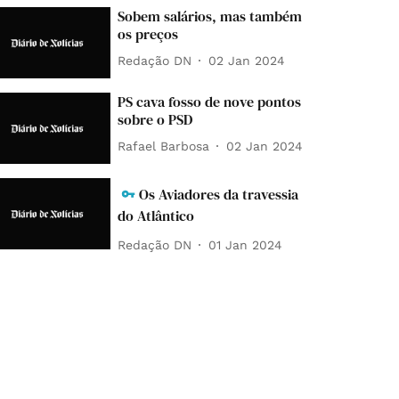
Sobem salários, mas também
os preços
Redação DN
02 Jan 2024
PS cava fosso de nove pontos
sobre o PSD
Rafael Barbosa
02 Jan 2024
Os Aviadores da travessia
do Atlântico
Redação DN
01 Jan 2024