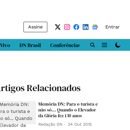
Assine
Entrar
 Vivo
DN Brasil
Conferências
DN LAB
Class
rtigos Relacionados
Memória DN: Para o turista e
não só... Quando o Elevador
da Glória fez 130 anos
Redação DN
24 Out 2015