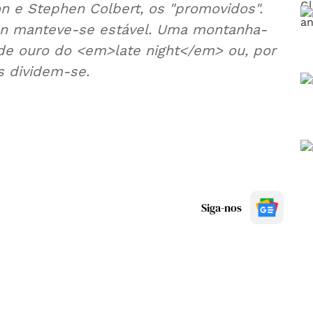
on e Stephen Colbert, os "promovidos".
en manteve-se estável. Uma montanha-
 de ouro do <em>late night</em> ou, por
es dividem-se.
Siga-nos