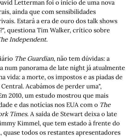
David Letterman foi o início de uma nova
urais, ainda que com sensibilidades
ivais. Estará a era de ouro dos talk shows
?", questiona Tim Walker, crítico sobre
he Independent
.
diário
The Guardian
, não tem dúvidas: a
gua num panorama de late night já atualmente
na vida: a morte, os impostos e as piadas de
 Central. Acabámos de perder uma",
"Em 2010, um estudo mostrou que mais
lidade e das notícias nos EUA com o
The
ork Times
. A saída de Stewart deixa o late
Jimmy Kimmel, que tem estado à frente do
 quase todos os restantes apresentadores