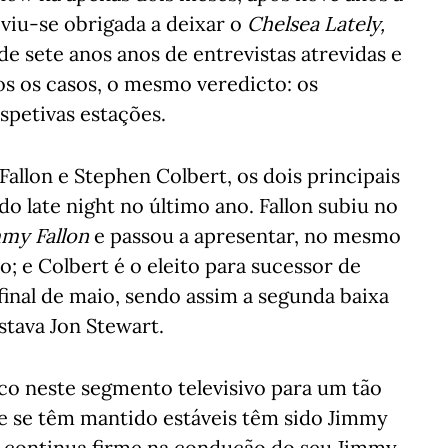
viu-se obrigada a deixar o
Chelsea Lately,
 de sete anos anos de entrevistas atrevidas e
os os casos, o mesmo veredicto: os
spetivas estações.
allon e Stephen Colbert, os dois principais
 late night no último ano. Fallon subiu no
mmy Fallon
e passou a apresentar, no mesmo
o; e Colbert é o eleito para sucessor de
o final de maio, sendo assim a segunda baixa
tava Jon Stewart.
 neste segmento televisivo para um tão
e se têm mantido estáveis têm sido Jimmy
 continua firme na condução do seu Jimmy