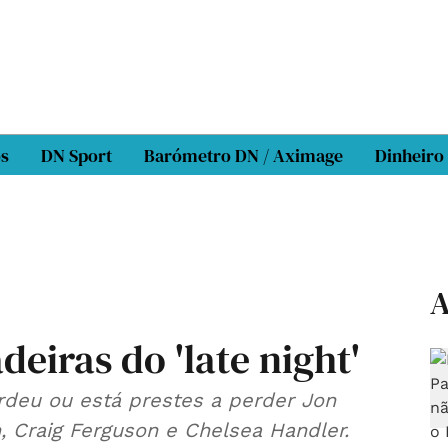
os
DN Sport
Barómetro DN / Aximage
Dinheiro
A
eiras do 'late night'
erdeu ou está prestes a perder Jon
, Craig Ferguson e Chelsea Handler.