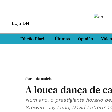
Loja DN
Edição Diária
Últimas
Opinião
Víde
diario-de-noticias
A louca dança de cad
Num ano, o prestigiante horário p
Stewart, Jay Leno, David Letterman