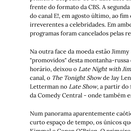
frente do formato da CBS. A segunda 
do canal E!, em agosto último, ao fim
irreverentes a celebridades. Em amb
programas foram cancelados pelas re
Na outra face da moeda estão Jimmy F
"promovidos" desta montanha-russa do
horário, deixou o
Late Night with Ji
canal, o
The Tonight Show
de Jay Len
Letterman no
Late Show
, a partir d
da Comedy Central - onde também es
Num panorama aparentemente caótico
curto espaço de tempo, os únicos qu
Kimmel e Conan O"Brien. O primeiro