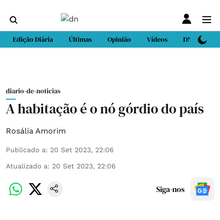
Edição Diária
Últimas
Opinião
Vídeos
DN Sport
diario-de-noticias
A habitação é o nó górdio do país
Rosália Amorim
Publicado a
:
20 Set 2023, 22:06
Atualizado a
:
20 Set 2023, 22:06
Siga-nos