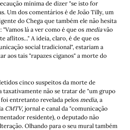
ecaução mínima de dizer "se isto for
has. Um dos comentários é de João Tilly, um
rigente do Chega que também ele não hesita
 "Vamos lá a ver como é que os
media
vão
aflitos..." A ideia, claro, é de que os
nicação social tradicional", estariam a
ar aos tais "rapazes ciganos" a morte do
 detidos cinco suspeitos da morte de
ia taxativamente não se tratar de "um grupo
 foi entretanto revelada pelos
media
, a
la
CMTV
, jornal e canal da "comunicação
omentador residente), o deputado não
alteração. Olhando para o seu mural também