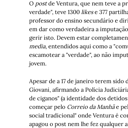
O
post
de Ventura, que nem teve a pr
verdade", teve 1300
likes
e 377 partil
professor do ensino secundário e di
em dar como verdadeira a imputação:
gerir isto. Devem estar completamente 
media
, entendidos aqui como a "comu
escamotear a "verdade", ao não imput
jovem.
Apesar de a 17 de janeiro terem sido
Giovani, afirmando a Polícia Judiciár
de ciganos" (a identidade dos detidos
começar pelo
Correio da Manhã
e pe
social tradicional" onde Ventura é c
apagou o post nem lhe fez qualquer 