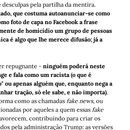
desculpas pela partilha da mentira.
tado, que costuma autoanunciar-se como
omo foto de capa no Facebook a frase
samente de homicídio um grupo de pessoas
ca é algo que lhe merece difusão; já a
ser repugnante -
ninguém poderá neste
 e fala como um racista (o que é
o" ou apenas alguém que, enquanto nega a
nhar tração, só ele sabe, e não importa)
.
a forma como as chamadas
fake news
, ou
cionadas por aqueles a quem essas
fake
avorecem, contribuindo para criar os
ados pela administração Trump: as versões