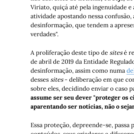
Viriato, quiçá até pela ingenuidade e 
atividade apostando nessa confusão
desinformação, que tendem a apresen
verdades".
A proliferação deste tipo de
sites
é r
de abril de 2019 da Entidade Regulad
desinformação, assim como numa
de
desses
sites
- deliberação em que con
sobre eles, decidindo enviar o caso p
assume ser seu dever "proteger os c
aparentando ser notícias, não o seja
Essa proteção, depreende-se, passa pe
conteúdos, seus criadores e difusore