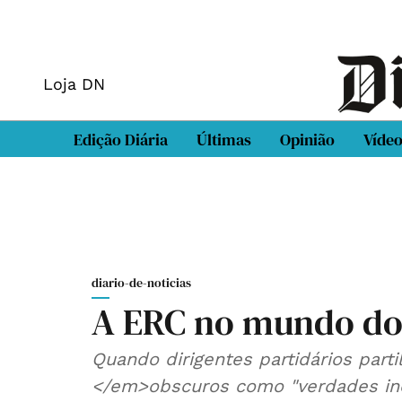
Loja DN
Edição Diária
Últimas
Opinião
Víde
diario-de-noticias
A ERC no mundo dos
Quando dirigentes partidários part
</em>obscuros como "verdades in