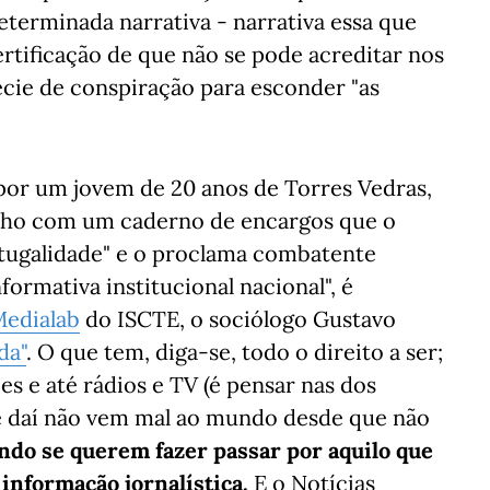
eterminada narrativa - narrativa essa que
rtificação de que não se pode acreditar nos
écie de conspiração para esconder "as
, por um jovem de 20 anos de Torres Vedras,
junho com um caderno de encargos que o
ortugalidade" e o proclama combatente
formativa institucional nacional", é
edialab
do ISCTE, o sociólogo Gustavo
da"
. O que tem, diga-se, todo o direito a ser;
es e até rádios e TV (é pensar nas dos
 e daí não vem mal ao mundo desde que não
do se querem fazer passar por aquilo que
e informação jornalística.
E o Notícias