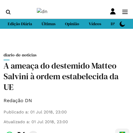
Edição Diária
Últimas
Opinião
Vídeos
DN Sport
diario-de-noticias
A ameaça do destemido Matteo
Salvini à ordem estabelecida da
UE
Redação DN
Publicado a
:
01 Jul 2018, 23:00
Atualizado a
:
01 Jul 2018, 23:00