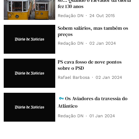
só... Quando o Elevador da Glória
fez 130 anos
Redação DN
24 Out 2015
Sobem salários, mas também os
preços
Redação DN
02 Jan 2024
PS cava fosso de nove pontos
sobre o PSD
Rafael Barbosa
02 Jan 2024
Os Aviadores da travessia do
Atlântico
Redação DN
01 Jan 2024