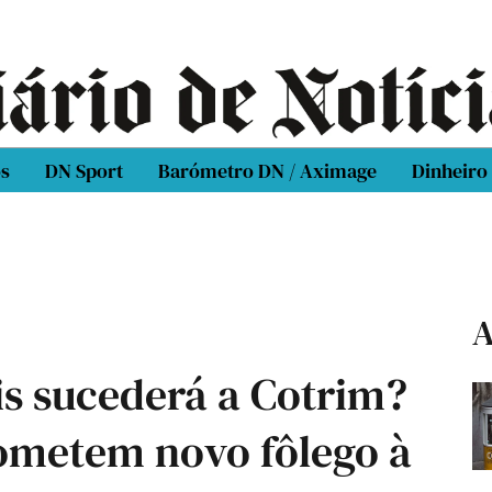
os
DN Sport
Barómetro DN / Aximage
Dinheiro
A
ais sucederá a Cotrim?
rometem novo fôlego à