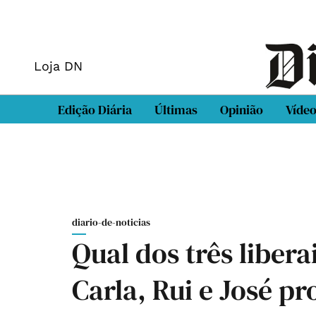
Loja DN
Edição Diária
Últimas
Opinião
Víde
diario-de-noticias
Qual dos três liber
Carla, Rui e José p