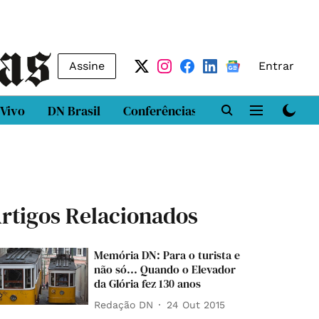
Assine
Entrar
 Vivo
DN Brasil
Conferências
DN LAB
Class
rtigos Relacionados
Memória DN: Para o turista e
não só... Quando o Elevador
da Glória fez 130 anos
Redação DN
24 Out 2015