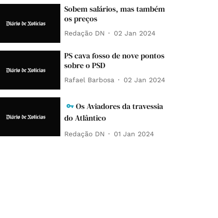
Sobem salários, mas também
os preços
Redação DN
02 Jan 2024
PS cava fosso de nove pontos
sobre o PSD
Rafael Barbosa
02 Jan 2024
Os Aviadores da travessia
do Atlântico
Redação DN
01 Jan 2024