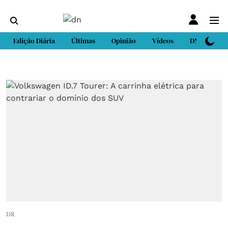
Edição Diária
Últimas
Opinião
Vídeos
DN Sport
DR