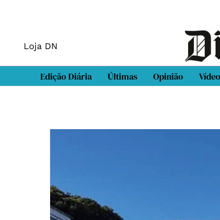
Loja DN
Edição Diária
Últimas
Opinião
Víde