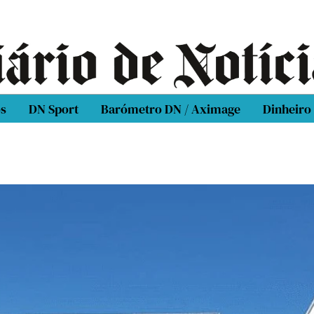
os
DN Sport
Barómetro DN / Aximage
Dinheiro