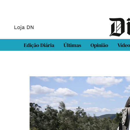
Loja DN
Edição Diária
Últimas
Opinião
Víde