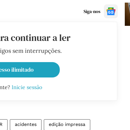
Siga-nos
ra continuar a ler
tigos sem interrupções.
esso ilimitado
ante?
Inicie sessão
R
acidentes
edição impressa