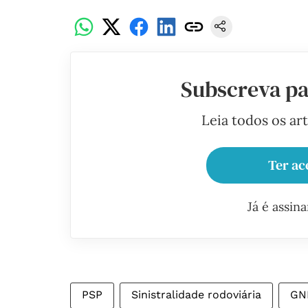
Subscreva pa
Leia todos os ar
Ter ac
Já é assin
PSP
Sinistralidade rodoviária
GN