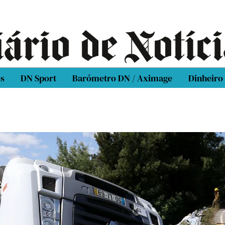
os
DN Sport
Barómetro DN / Aximage
Dinheiro