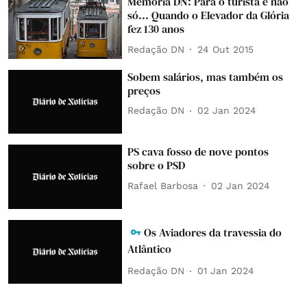
Memória DN: Para o turista e não
só... Quando o Elevador da Glória
fez 130 anos
Redação DN
24 Out 2015
Sobem salários, mas também os
preços
Redação DN
02 Jan 2024
PS cava fosso de nove pontos
sobre o PSD
Rafael Barbosa
02 Jan 2024
Os Aviadores da travessia do
Atlântico
Redação DN
01 Jan 2024