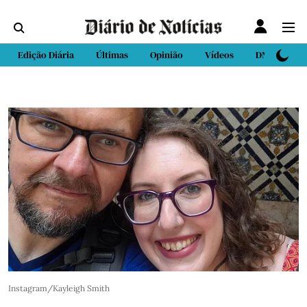
Edição Diária
Últimas
Opinião
Vídeos
DN Sport
Instagram/Kayleigh Smith