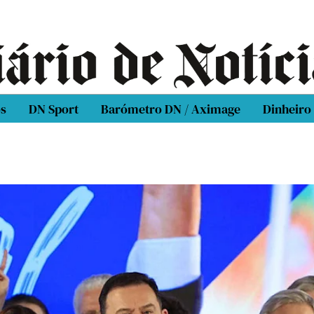
os
DN Sport
Barómetro DN / Aximage
Dinheiro