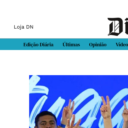
Loja DN
Edição Diária
Últimas
Opinião
Víde