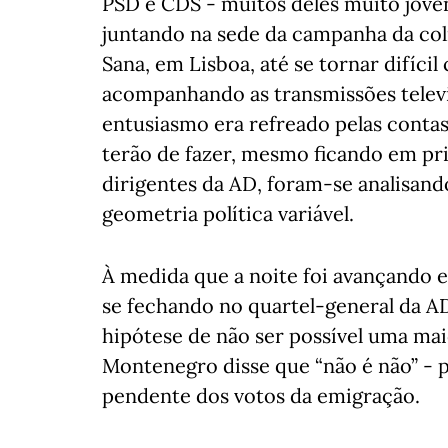
PSD e CDS - muitos deles muito joven
juntando na sede da campanha da coli
Sana, em Lisboa, até se tornar difícil 
acompanhando as transmissões televis
entusiasmo era refreado pelas conta
terão de fazer, mesmo ficando em pr
dirigentes da AD, foram-se analisand
geometria política variável.
À medida que a noite foi avançando e
se fechando no quartel-general da AD
hipótese de não ser possível uma mai
Montenegro disse que “não é não” - 
pendente dos votos da emigração.