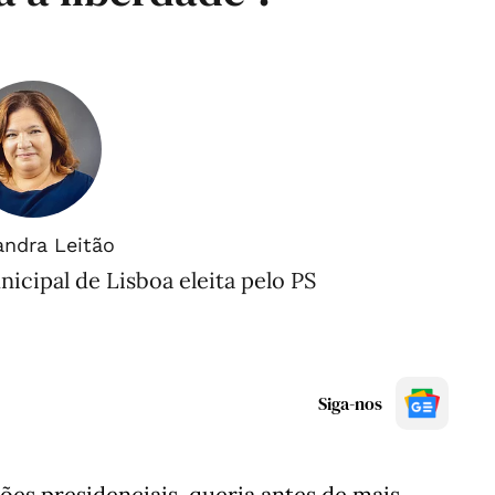
andra Leitão
cipal de Lisboa eleita pelo PS
Siga-nos
ções presidenciais, queria antes de mais