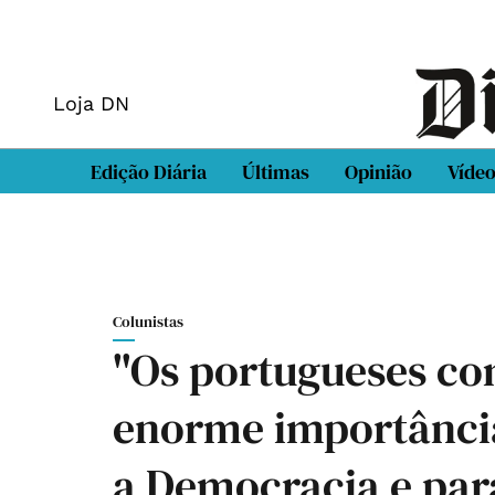
Loja DN
Edição Diária
Últimas
Opinião
Víde
Colunistas
"Os portugueses c
enorme importância
a Democracia e para