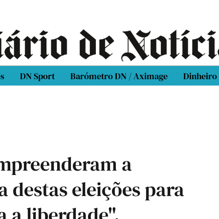
os
DN Sport
Barómetro DN / Aximage
Dinheiro
ompreenderam a
 destas eleições para
 a liberdade".