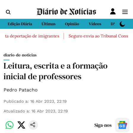
Edição Diária
Últimas
Opinião
Vídeos
DN Sport
ita deportação de imigrantes
Seguro envia ao Tribunal Constitucio
diario-de-noticias
Leitura, escrita e a formação
inicial de professores
Pedro Patacho
Publicado a
:
16 Abr 2023, 22:19
Atualizado a
:
16 Abr 2023, 22:19
Siga-nos