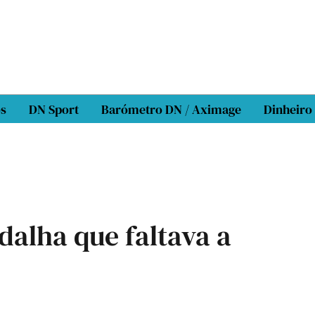
os
DN Sport
Barómetro DN / Aximage
Dinheiro
dalha que faltava a