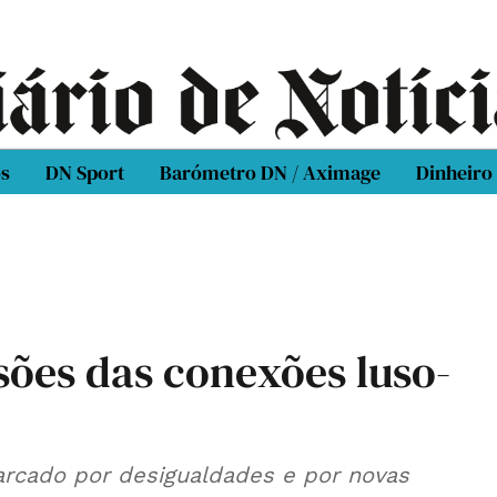
os
DN Sport
Barómetro DN / Aximage
Dinheiro
sões das conexões luso-
cado por desigualdades e por novas