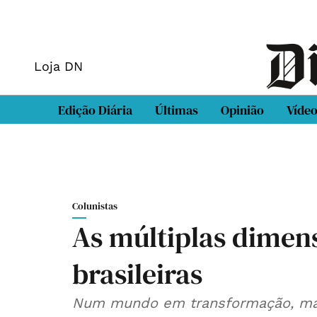
Loja DN
Edição Diária
Últimas
Opinião
Víde
Colunistas
As múltiplas dimen
brasileiras
Num mundo em transformação, mar