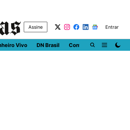
Assine
Entrar
nheiro Vivo
DN Brasil
Conferências
DN LA