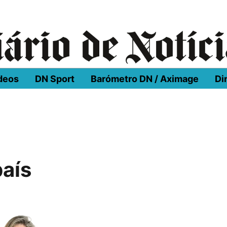
deos
DN Sport
Barómetro DN / Aximage
Di
país