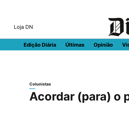
Loja DN
Edição Diária
Últimas
Opinião
Ví
Colunistas
Acordar (para) o 