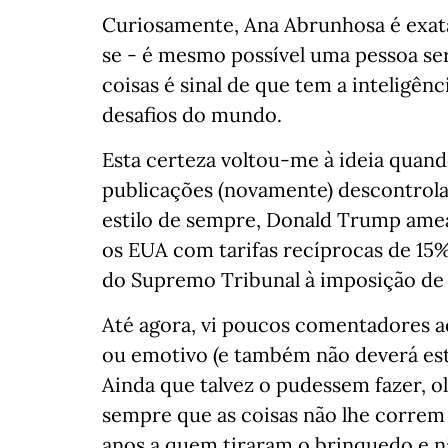
Curiosamente, Ana Abrunhosa é exa
se - é mesmo possível uma pessoa ser 
coisas é sinal de que tem a inteligên
desafios do mundo.
Esta certeza voltou-me à ideia quando
publicações (novamente) descontrola
estilo de sempre, Donald Trump ame
os EUA com tarifas recíprocas de 15%
do Supremo Tribunal à imposição de 
Até agora, vi poucos comentadores a
ou emotivo (e também não deverá est
Ainda que talvez o pudessem fazer, 
sempre que as coisas não lhe corre
anos a quem tiraram o brinquedo e nã