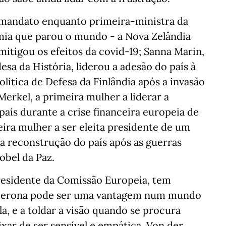
 mandato enquanto primeira-ministra da
mia que parou o mundo - a Nova Zelândia
mitigou os efeitos da covid-19; Sanna Marin,
esa da História, liderou a adesão do país à
ítica de Defesa da Finlândia após a invasão
Merkel, a primeira mulher a liderar a
aís durante a crise financeira europeia de
meira mulher a ser eleita presidente de um
u a reconstrução do país após as guerras
obel da Paz.
residente da Comissão Europeia, tem
sterona pode ser uma vantagem num mundo
a, e a toldar a visão quando se procura
ar de ser sensível e empática, Von der