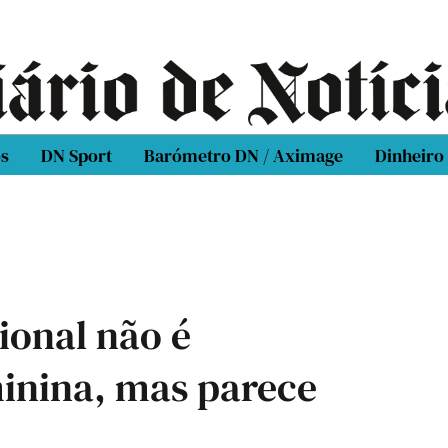
os
DN Sport
Barómetro DN / Aximage
Dinheiro
ional não é
inina, mas parece