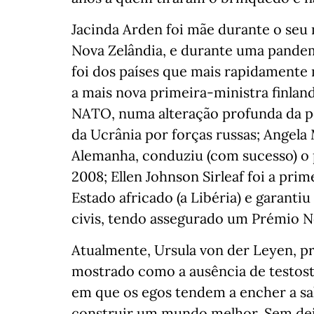
Jacinda Arden foi mãe durante o seu
Nova Zelândia, e durante uma pande
foi dos países que mais rapidamente 
a mais nova primeira-ministra finland
NATO, numa alteração profunda da pol
da Ucrânia por forças russas; Angela 
Alemanha, conduziu (com sucesso) o p
2008; Ellen Johnson Sirleaf foi a pri
Estado africado (a Libéria) e garanti
civis, tendo assegurado um Prémio N
Atualmente, Ursula von der Leyen, p
mostrado como a ausência de testo
em que os egos tendem a encher a sal
construir um mundo melhor. Sem deix