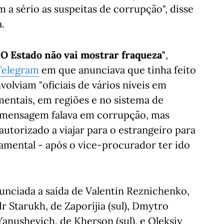
 a sério as suspeitas de corrupção", disse
.
 O Estado não vai mostrar fraqueza"
,
Telegram
em que anunciava que tinha feito
olviam "oficiais de vários níveis em
mentais, em regiões e no sistema de
a mensagem falava em corrupção, mas
utorizado a viajar para o estrangeiro para
amental - após o vice-procurador ter ido
nunciada a saída de Valentin Reznichenko,
r Starukh, de Zaporíjia (sul), Dmytro
Yanushevich, de Kherson (sul), e Oleksiy