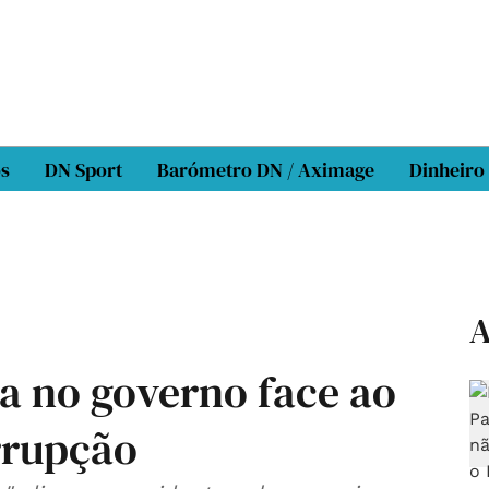
os
DN Sport
Barómetro DN / Aximage
Dinheiro
A
a no governo face ao
rrupção