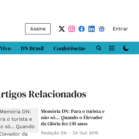
Assine
Entrar
 Vivo
DN Brasil
Conferências
DN LAB
Class
rtigos Relacionados
Memória DN: Para o turista e
não só... Quando o Elevador
da Glória fez 130 anos
Redação DN
24 Out 2015