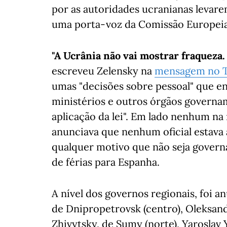
por as autoridades ucranianas levarem
uma porta-voz da Comissão Europeia
"A Ucrânia não vai mostrar fraqueza.
escreveu Zelensky na
mensagem no 
umas "decisões sobre pessoal" que env
ministérios e outros órgãos governa
aplicação da lei". Em lado nenhum n
anunciava que nenhum oficial estava a
qualquer motivo que não seja govern
de férias para Espanha.
A nível dos governos regionais, foi a
de Dnipropetrovsk (centro), Oleksand
Zhivytsky, de Sumy (norte), Yaroslav 