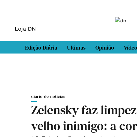
Loja DN
Edição Diária
Últimas
Opinião
Víde
diario-de-noticias
Zelensky faz limpez
velho inimigo: a co