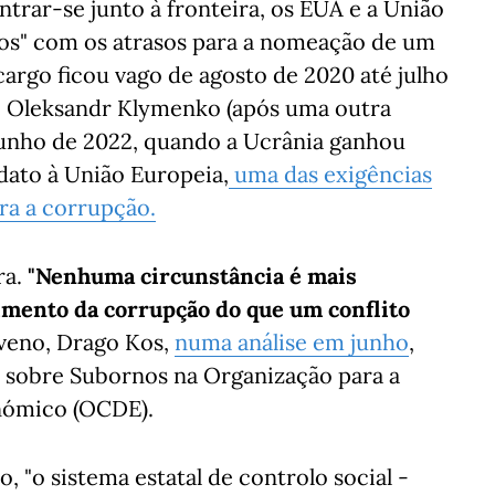
trar-se junto à fronteira, os EUA e a União
s" com os atrasos para a nomeação de um
argo ficou vago de agosto de 2020 até julho
 Oleksandr Klymenko (após uma outra
 junho de 2022, quando a Ucrânia ganhou
idato à União Europeia,
uma das exigências
tra a corrupção.
ra.
"Nenhuma circunstância é mais
vimento da corrupção do que um conflito
oveno, Drago Kos,
numa análise em junho
,
 sobre Subornos na Organização para a
nómico (OCDE).
, "o sistema estatal de controlo social -