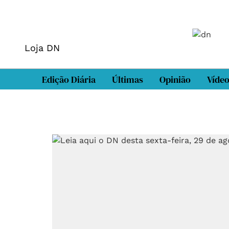
Loja DN
Edição Diária
Últimas
Opinião
Víde