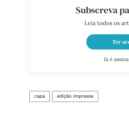
Subscreva pa
Leia todos os ar
Ter ac
Já é assin
capa
edição impressa