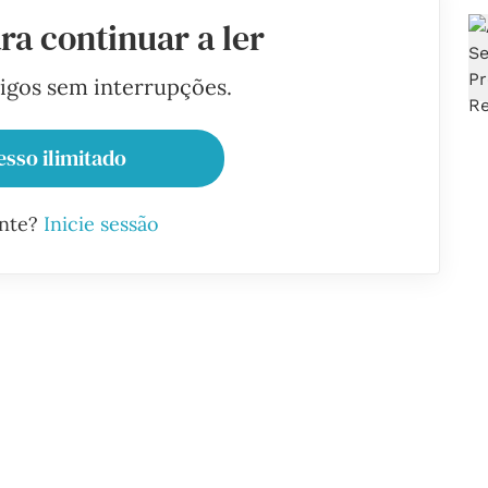
ra continuar a ler
tigos sem interrupções.
esso ilimitado
ante?
Inicie sessão