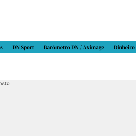
os
DN Sport
Barómetro DN / Aximage
Dinheiro