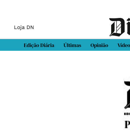
Loja DN
Edição Diária
Últimas
Opinião
Víde