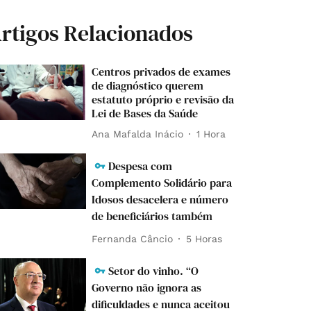
rtigos Relacionados
Centros privados de exames
de diagnóstico querem
estatuto próprio e revisão da
Lei de Bases da Saúde
Ana Mafalda Inácio
1 Hora
Despesa com
Complemento Solidário para
Idosos desacelera e número
de beneficiários também
Fernanda Câncio
5 Horas
Setor do vinho. “O
Governo não ignora as
dificuldades e nunca aceitou