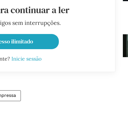
ra continuar a ler
tigos sem interrupções.
esso ilimitado
ante?
Inicie sessão
mpressa