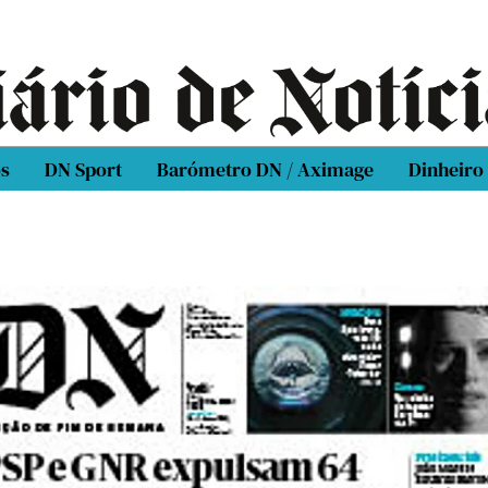
os
DN Sport
Barómetro DN / Aximage
Dinheiro