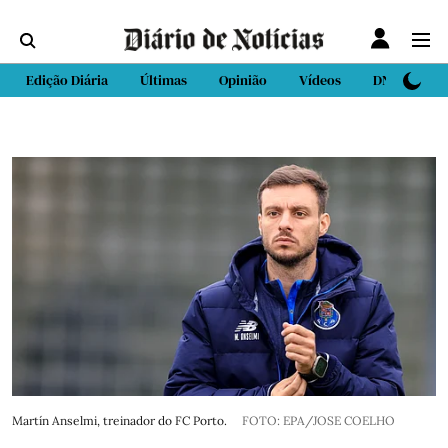
Edição Diária
Últimas
Opinião
Vídeos
DN Sport
Martín Anselmi, treinador do FC Porto.
FOTO: EPA/JOSE COELHO