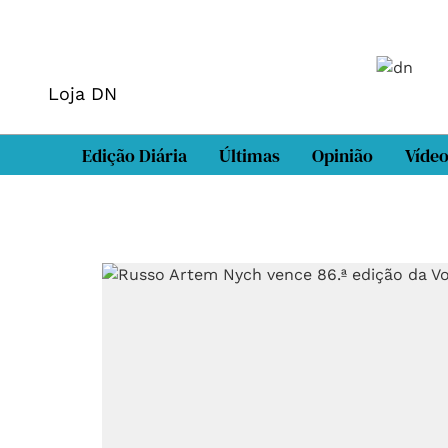
Loja DN
Edição Diária
Últimas
Opinião
Víde