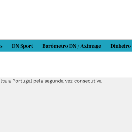
os
DN Sport
Barómetro DN / Aximage
Dinheiro